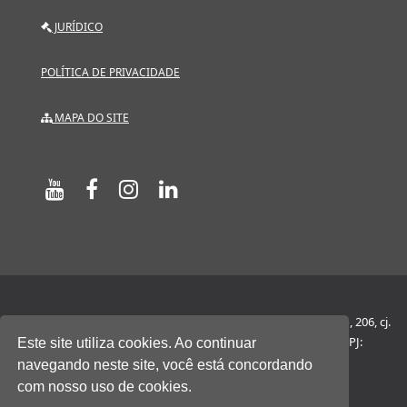
JURÍDICO
POLÍTICA DE PRIVACIDADE
MAPA DO SITE
Hosting Machine Informática Ltda. • Praça Ramos de Azevedo, 206, cj.
2130 - unidade 5A • 01037-010 São Paulo - SP • Brasil • CNPJ:
Este site utiliza cookies. Ao continuar
06.100.675/0001-99 • Whatsapp: (11) 96899-6232
navegando neste site, você está concordando
com nosso uso de cookies.